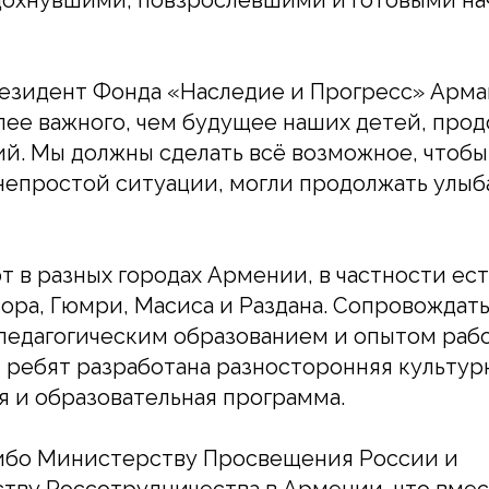
дохнувшими, повзрослевшими и готовыми на
езидент Фонда «Наследие и Прогресс» Арма
лее важного, чем будущее наших детей, про
й. Мы должны сделать всё возможное, чтобы
непростой ситуации, могли продолжать улыба
 в разных городах Армении, в частности ест
зора, Гюмри, Масиса и Раздана. Сопровождат
педагогическим образованием и опытом рабо
 ребят разработана разносторонняя культур
я и образовательная программа.
ибо Министерству Просвещения России и