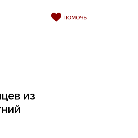
ПОМОЧЬ
цев из
тний