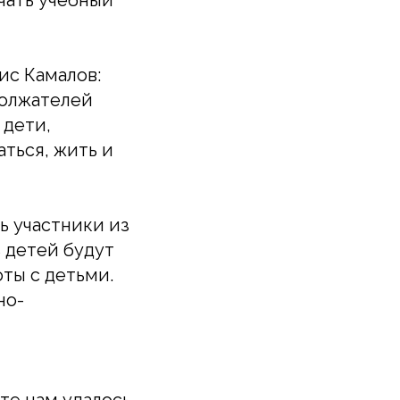
чать учебный
ис Камалов:
должателей
 дети,
ться, жить и
ь участники из
ь детей будут
ты с детьми.
но-