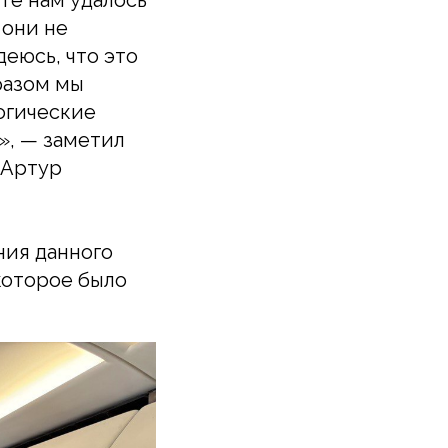
те нам удалось
 они не
деюсь, что это
разом мы
огические
», — заметил
 Артур
ния данного
которое было