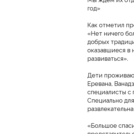
Мы ждём их от
год»
Как отметил пр
«Нет ничего бо
добрых традици
оказавшиеся в 
развиваться».
Дети проживают
Еревана, Ванад
специалисты с 
Специально для
развлекательна
«Большое спас