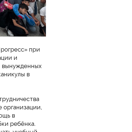
Прогресс» при
ации и
й вынужденных
каникулы в
трудничества
е организации,
ощь в
ки ребёнка.