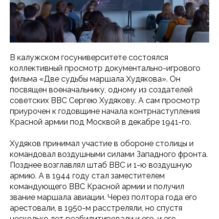
В калужском госуниверситете состоялся
коллективный просмотр документально-игрового
фильма «Две судьбы маршала Худякова». Он
посвящен военачальнику, одному из создателей
советских ВВС Сергею Худякову. А сам просмотр
приурочен к годовщине начала контрнаступления
Красной армии под Москвой в декабре 1941-го.
Худяков принимал участие в обороне столицы и
командовал воздушными силами Западного фронта.
Позднее возглавлял штаб ВВС и 1-ю воздушную
армию. А в 1944 году стал заместителем
командующего ВВС Красной армии и получил
звание маршала авиации. Через полтора года его
арестовали, в 1950-м расстреляли, но спустя
несколько лет реабилитировали и его, и его