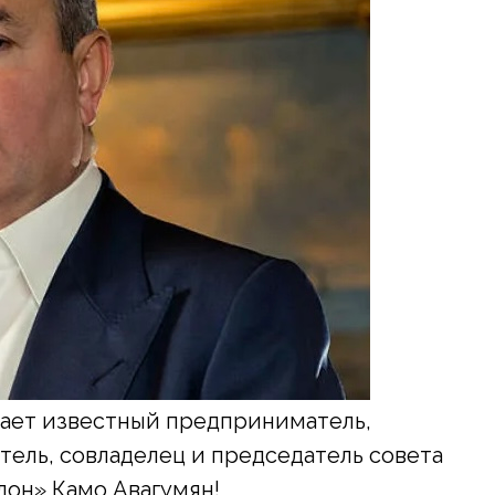
чает известный предприниматель,
тель, совладелец и председатель совета
он» Камо Авагумян!