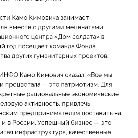
сти Камо Кимовича занимает
мян вместе с другими меценатами
ационного центра «Дом солдата» в
й год посещает команда Фонда
тва других гуманитарных проектов.
НФО Камо Кимович сказал: «Все мы
и процветала — это патриотизм. Для
нкретные рациональные экономические
еловую активность, привлечь
нским предпринимателям поставить на
к и в России. Успешный бизнес — это
звитая инфраструктура, качественные