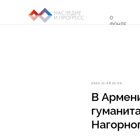
О
ФОНДЕ
2023-11-28 21:00
В Армен
гуманита
Нагорно