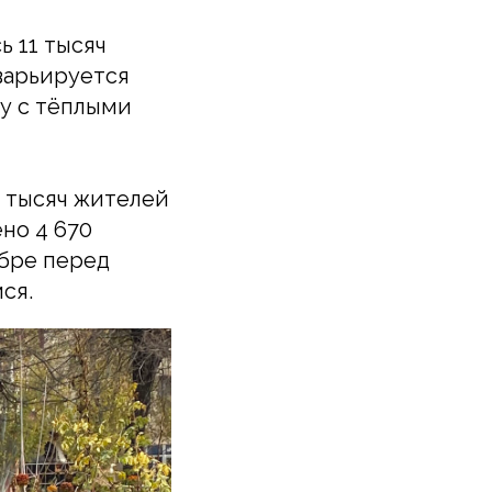
ь 11 тысяч
варьируется
ру с тёплыми
0 тысяч жителей
ено 4 670
абре перед
ся.